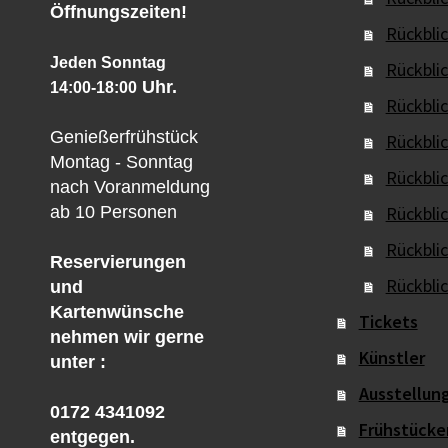
Öffnungszeiten!
Rückbli
Jeden Sonntag
Rückbli
Uhr.
14:00-18:00
Rückbli
Genießerfrühstück
Rückbli
Montag - Sonntag
Rückbli
nach Voranmeldung
ab 10 Personen
Rückbli
Rückbli
Reservierungen
Rückbli
und
Kartenwünsche
Tickets
nehmen wir gerne
Künstler
unter :
Ausstellun
0172 4341092
Frühstücke
entgegen.