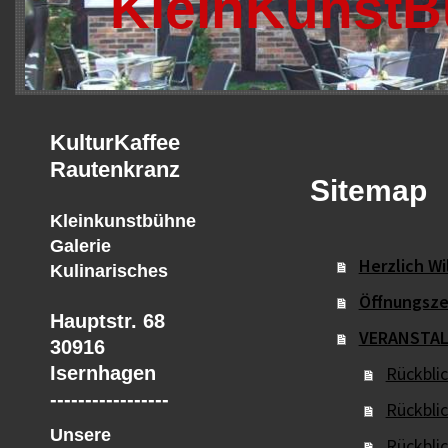
KleinKunstB
KulturKaffee
Rautenkranz
Sitemap
Kleinkunstbühne
Galerie
Herzlich W
Kulinarisches
Öffnungsze
Hauptstr. 68
VERANSTAL
30916
Isernhagen
Rückbli
-----------------
Rückbli
Unsere
Rückbli