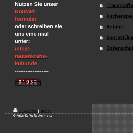
Nutzen Sie unser
Trauerkaffe
Kontakt-
Kuchenspez
formular
Anfahrt
oder schreiben sie
uns eine mail
kontakt/im
unter:
Datenschut
info@
rautenkranz-
kultur.de
-------------------
Druckversion
|
Sitemap
© KulturKaffee Rautenkranz